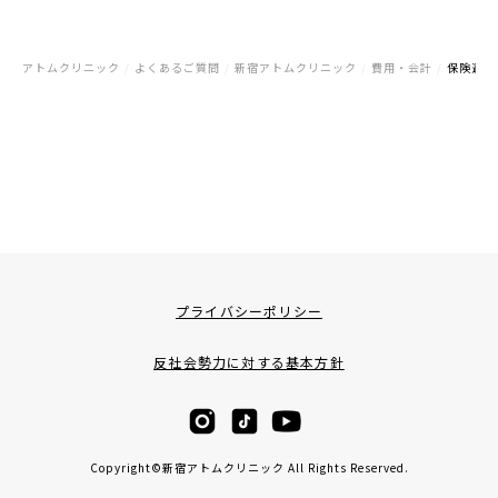
アトムクリニック
/
よくあるご質問
/
新宿アトムクリニック
/
費用・会計
/
保険適用
プライバシーポリシー
反社会勢力に対する基本方針
Copyright©新宿アトムクリニック All Rights Reserved.