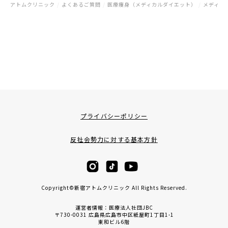
アトムクリニック
/
よくあるご質問
/
医療痩身（メディカルダイエット）
/
メディカ
プライバシーポリシー
反社会勢力に対する基本方針
Copyright©新宿アトムクリニック All Rights Reserved.
運営者情報：医療法人社団JBC
〒730-0031 広島県広島市中区紙屋町1丁目1-1
東和ビル6階