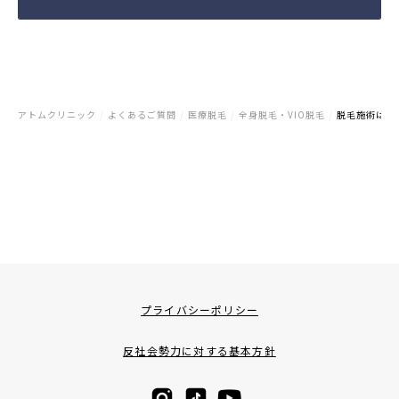
アトムクリニック
/
よくあるご質問
/
医療脱毛
/
全身脱毛・VIO脱毛
/
脱毛施術はど
プライバシーポリシー
反社会勢力に対する基本方針