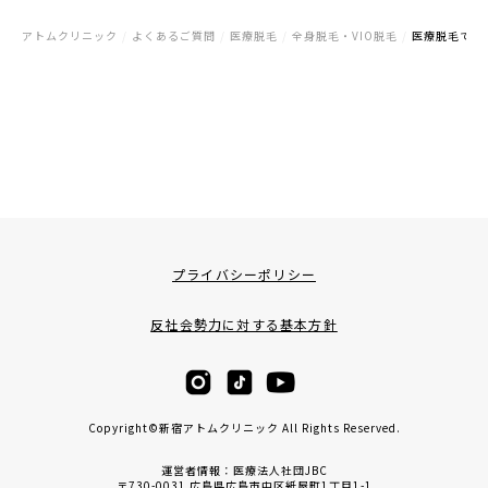
アトムクリニック
/
よくあるご質問
/
医療脱毛
/
全身脱毛・VIO脱毛
/
医療脱毛では
プライバシーポリシー
反社会勢力に対する基本方針
Copyright©新宿アトムクリニック All Rights Reserved.
運営者情報：医療法人社団JBC
〒730-0031 広島県広島市中区紙屋町1丁目1-1