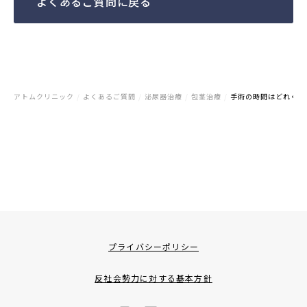
よくあるご質問に戻る
アトムクリニック
/
よくあるご質問
/
泌尿器治療
/
包茎治療
/
手術の時間はどれくら
プライバシーポリシー
反社会勢力に対する基本方針