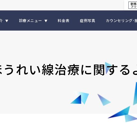
介
診療メニュー
料金表
症例写真
カウンセリング･
▼
▼
ほうれい線治療に関する