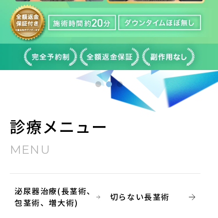
診療メニュー
MENU
泌尿器治療(長茎術、
切らない長茎術
包茎術、増大術)