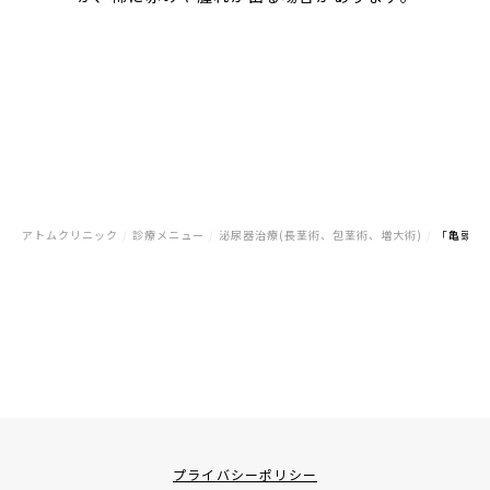
アトムクリニック
/
診療メニュー
/
泌尿器治療(長茎術、包茎術、増大術)
/
「亀頭（
プライバシーポリシー